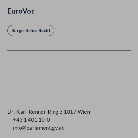
EuroVoc
Bürgerliches Recht
Kontakt
Dr.-Karl-Renner-Ring 3 1017 Wien
+43 1 401 10-0
info@parlament.gv.at