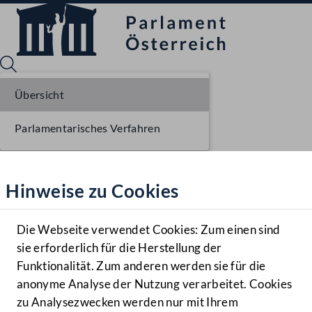
Übersicht
Parlamentarisches Verfahren
Sprache English
Mediathek
Hinweise zu Cookies
Hilfe
Benutzer
Die Webseite verwendet Cookies: Zum einen sind
Zielgruppe
sie erforderlich für die Herstellung der
Navigationsmenü öffnen
MENÜ
Funktionalität. Zum anderen werden sie für die
anonyme Analyse der Nutzung verarbeitet. Cookies
zu Analysezwecken werden nur mit Ihrem
Sprache En
Mediathek