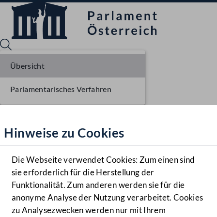
Übersicht
Parlamentarisches Verfahren
Sprache English
Mediathek
Hinweise zu Cookies
Hilfe
Benutzer
Die Webseite verwendet Cookies: Zum einen sind
Zielgruppe
sie erforderlich für die Herstellung der
Navigationsmenü öffnen
MENÜ
Funktionalität. Zum anderen werden sie für die
anonyme Analyse der Nutzung verarbeitet. Cookies
zu Analysezwecken werden nur mit Ihrem
Sprache En
Mediathek