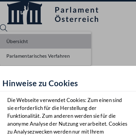
Übersicht
Parlamentarisches Verfahren
Sprache English
Mediathek
Hinweise zu Cookies
Hilfe
Benutzer
Die Webseite verwendet Cookies: Zum einen sind
Zielgruppe
sie erforderlich für die Herstellung der
Navigationsmenü öffnen
MENÜ
Funktionalität. Zum anderen werden sie für die
anonyme Analyse der Nutzung verarbeitet. Cookies
zu Analysezwecken werden nur mit Ihrem
Sprache En
Mediathek