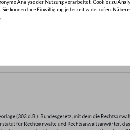
anonyme Analyse der Nutzung verarbeitet. Cookies zu Ana
 Sie können Ihre Einwilligung jederzeit widerrufen. Nähere
s
.
sgesetz 2008 – BRÄG 2008
(
vorlage (303 d.B.): Bundesgesetz, mit dem die Rechtsanwal
arstatut für Rechtsanwälte und Rechtsanwaltsanwärter, da