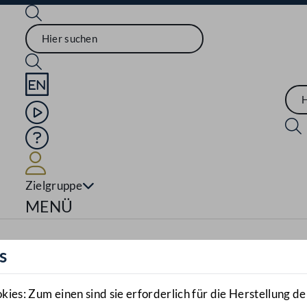
Sprache English
Mediathek
Hilfe
Benutzer
Zielgruppe
Navigationsmenü öffnen
MENÜ
s
es: Zum einen sind sie erforderlich für die Herstellung de