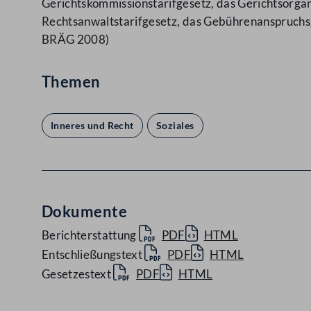
Gerichtskommissionstarifgesetz, das Gerichtsorgan
Rechtsanwaltstarifgesetz, das Gebührenanspruchs
BRÄG 2008)
Themen
Inneres und Recht
Soziales
Dokumente
Berichterstattung
PDF
HTML
Entschließungstext
PDF
HTML
Gesetzestext
PDF
HTML