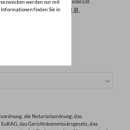
Ausschussbericht
lysezwecken werden nur mit
338 d.B.
 Informationen finden Sie in
338 d.B.)
tsordnung, die Notariatsordnung, das
s EuRAG, das Gerichtskommissärsgesetz, das