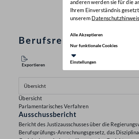
anderen werden sie für die 
Ihrem Einverständnis gesetzt.
unserem
Datenschutzhinwei
Alle Akzeptieren
Berufsrechts-Änderung
Nur funktionale Cookies
Einstellungen
Exportieren
Übersicht
Parlamentarisches Verfahren
Ausschussbericht
Bericht des Justizausschusses über die Regierungs
Berufsprüfungs-Anrechnungsgesetz, das Disziplin