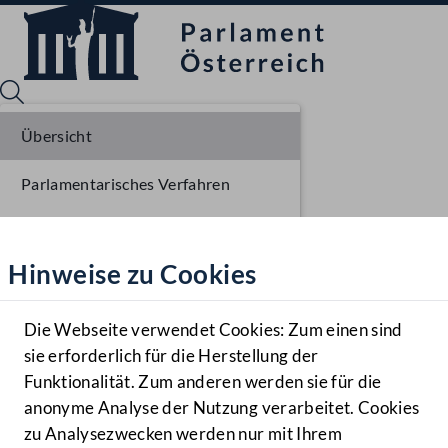
Übersicht
Parlamentarisches Verfahren
Sprache English
Mediathek
Einbringung NR
Hinweise zu Cookies
Hilfe
Ausschussberatungen NR
Benutzer
Die Webseite verwendet Cookies: Zum einen sind
Zielgruppe
sie erforderlich für die Herstellung der
Navigationsmenü öffnen
MENÜ
Funktionalität. Zum anderen werden sie für die
anonyme Analyse der Nutzung verarbeitet. Cookies
zu Analysezwecken werden nur mit Ihrem
Sprache En
Mediathek