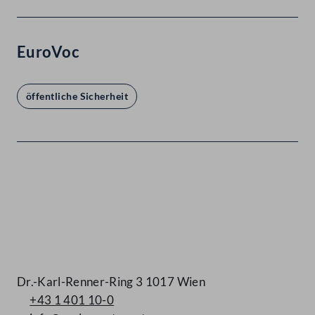
EuroVoc
öffentliche Sicherheit
Kontakt
Dr.-Karl-Renner-Ring 3 1017 Wien
+43 1 401 10-0