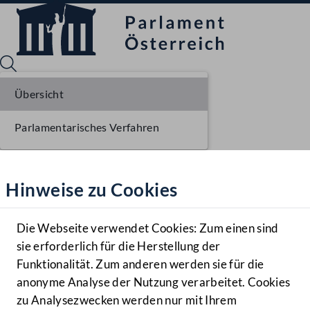
Übersicht
Parlamentarisches Verfahren
Sprache English
Mediathek
Hinweise zu Cookies
Hilfe
Benutzer
Die Webseite verwendet Cookies: Zum einen sind
Zielgruppe
sie erforderlich für die Herstellung der
Navigationsmenü öffnen
MENÜ
Funktionalität. Zum anderen werden sie für die
anonyme Analyse der Nutzung verarbeitet. Cookies
zu Analysezwecken werden nur mit Ihrem
Sprache En
Mediathek