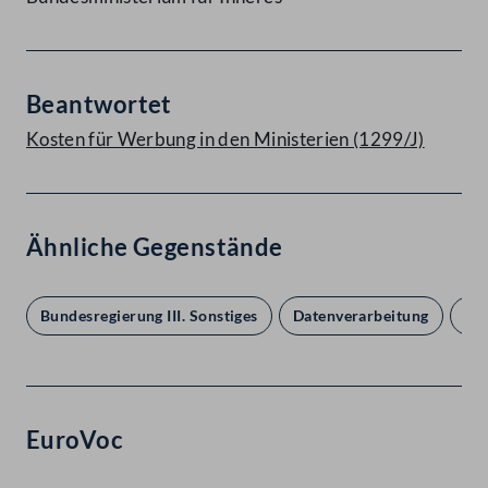
Beantwortet
Kosten für Werbung in den Ministerien (1299/J)
Ähnliche Gegenstände
Bundesregierung III. Sonstiges
Datenverarbeitung
Pol
EuroVoc