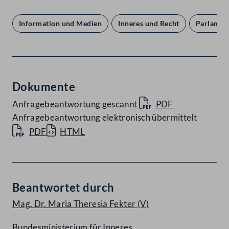
Information und Medien
Inneres und Recht
Parlamen
Dokumente
Anfragebeantwortung gescannt
PDF
Anfragebeantwortung elektronisch übermittelt
PDF
HTML
Beantwortet durch
Mag. Dr. Maria Theresia Fekter
(V)
Bundesministerium für Inneres