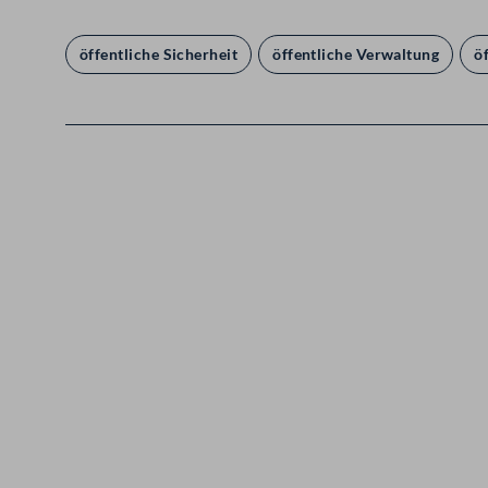
öffentliche Sicherheit
öffentliche Verwaltung
ö
Kontakt