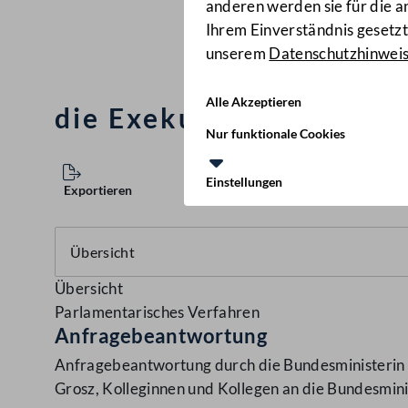
anderen werden sie für die 
Ihrem Einverständnis gesetzt.
unserem
Datenschutzhinwei
Alle Akzeptieren
die Exekutivkräfte in K
Nur funktionale Cookies
Einstellungen
Exportieren
Übersicht
Parlamentarisches Verfahren
Anfragebeantwortung
Anfragebeantwortung durch die Bundesministerin f
Grosz, Kolleginnen und Kollegen an die Bundesminis