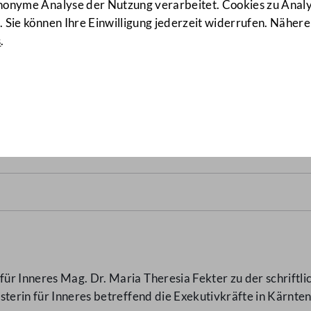
anonyme Analyse der Nutzung verarbeitet. Cookies zu Ana
 Sie können Ihre Einwilligung jederzeit widerrufen. Nähere
s
.
ärnten
(1371/AB)
ür Inneres Mag. Dr. Maria Theresia Fekter zu der schrift
terin für Inneres betreffend die Exekutivkräfte in Kärnte