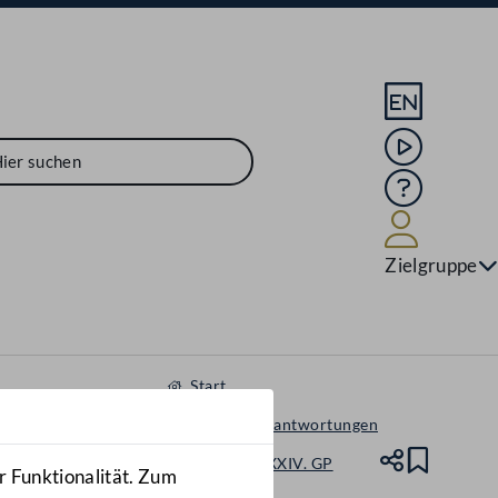
Sprache En
Mediathek
Hilfe
Benutze
Zielgruppe
Start
Anfragen & Beantwortungen
Nationalrat - XXIV. GP
Teile
Lesez
r Funktionalität. Zum