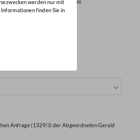
Beantwortungen
lysezwecken werden nur mit
1371/AB
 Informationen finden Sie in
lichen Anfrage (1329/J) der Abgeordneten Gerald
n