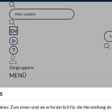
Sprache English
Mediathek
Hilfe
Benutzer
Zielgruppe
Navigationsmenü öffnen
MENÜ
s
es: Zum einen sind sie erforderlich für die Herstellung de