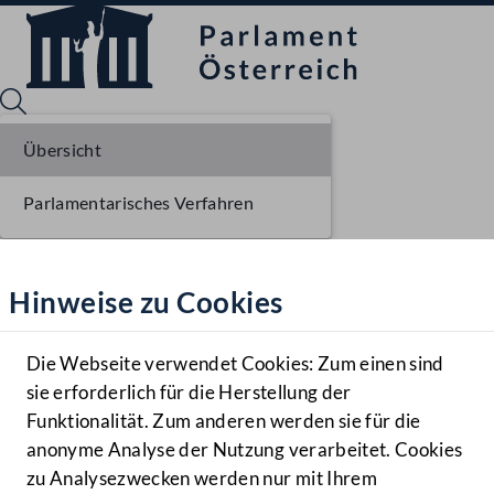
Übersicht
Parlamentarisches Verfahren
Sprache English
Mediathek
Hinweise zu Cookies
Hilfe
Benutzer
Die Webseite verwendet Cookies: Zum einen sind
Zielgruppe
sie erforderlich für die Herstellung der
Navigationsmenü öffnen
MENÜ
Funktionalität. Zum anderen werden sie für die
anonyme Analyse der Nutzung verarbeitet. Cookies
zu Analysezwecken werden nur mit Ihrem
Sprache En
Mediathek