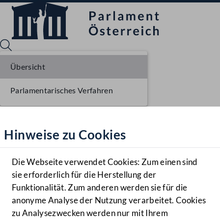
Übersicht
Parlamentarisches Verfahren
Sprache English
Mediathek
Hinweise zu Cookies
Hilfe
Benutzer
Die Webseite verwendet Cookies: Zum einen sind
Zielgruppe
sie erforderlich für die Herstellung der
Navigationsmenü öffnen
MENÜ
Funktionalität. Zum anderen werden sie für die
anonyme Analyse der Nutzung verarbeitet. Cookies
zu Analysezwecken werden nur mit Ihrem
Sprache En
Mediathek