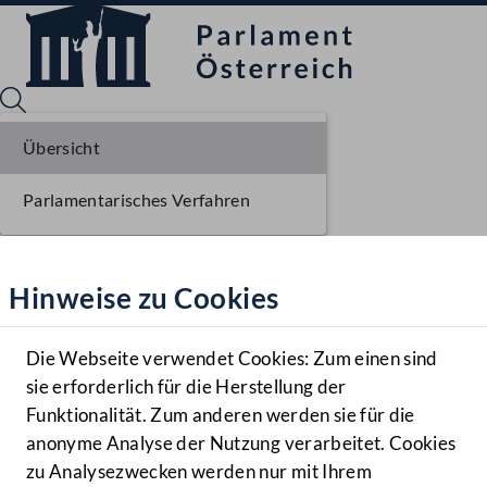
Übersicht
Parlamentarisches Verfahren
Sprache English
Mediathek
Hinweise zu Cookies
Hilfe
Benutzer
Die Webseite verwendet Cookies: Zum einen sind
Zielgruppe
sie erforderlich für die Herstellung der
Navigationsmenü öffnen
MENÜ
Funktionalität. Zum anderen werden sie für die
anonyme Analyse der Nutzung verarbeitet. Cookies
zu Analysezwecken werden nur mit Ihrem
Sprache En
Mediathek