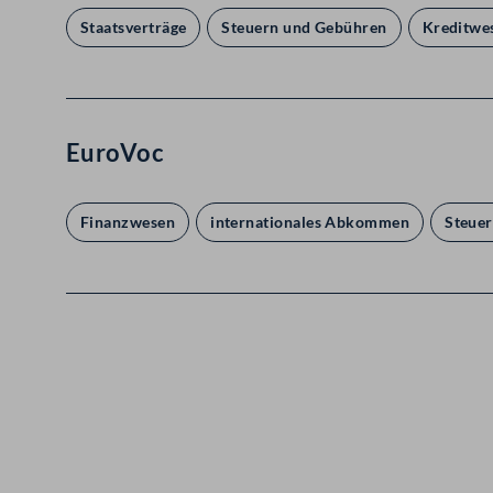
Staatsverträge
Steuern und Gebühren
Kreditwe
EuroVoc
Finanzwesen
internationales Abkommen
Steue
Kontakt