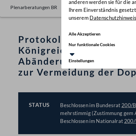
anderen werden sie für die 
Plenarberatungen BR
Ihrem Einverständnis gesetzt.
unserem
Datenschutzhinwei
Alle Akzeptieren
Protokoll zwischen der
Nur funktionale Cookies
Königreich von Großbri
Abänderung des am 30. 
Einstellungen
zur Vermeidung der Dop
STATUS
Beschlossen im Bundesrat
200/
BESCHLOSSEN
mehrstimmig (Zustimmung gem Ar
Beschlossen im Nationalrat
200