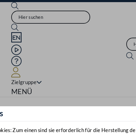
Sprache English
Mediathek
Hilfe
Benutzer
Zielgruppe
Navigationsmenü öffnen
MENÜ
s
es: Zum einen sind sie erforderlich für die Herstellung de