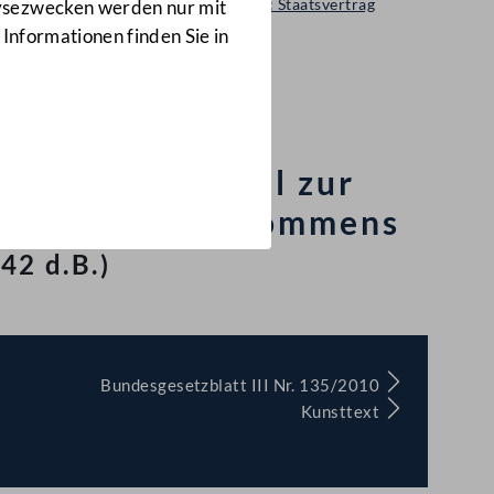
Regierungsvorlage: Staatsvertrag
lysezwecken werden nur mit
442 d.B.
 Informationen finden Sie in
m Vereinigten
Zusatzprotokoll zur
rzeichneten Abkommens
42 d.B.)
Bundesgesetzblatt III Nr. 135/2010
Kunsttext