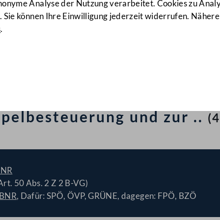
anonyme Analyse der Nutzung verarbeitet. Cookies zu Ana
 Sie können Ihre Einwilligung jederzeit widerrufen. Nähere
s
.
 Republik Österreich und de
tannien und Nordirland und 
April 1969 in London unte
pelbesteuerung und zur ..
(4
BNR
t. 50 Abs. 2 Z 2 B-VG)
/BNR
, Dafür: SPÖ, ÖVP, GRÜNE, dagegen: FPÖ, BZÖ