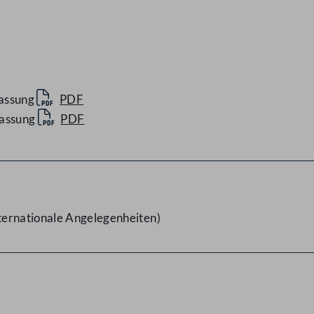
fassung
PDF
fassung
PDF
ternationale Angelegenheiten)