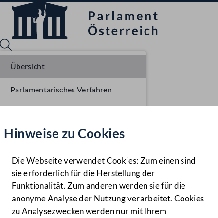
Übersicht
Parlamentarisches Verfahren
Sprache English
Mediathek
Einlangen NR
Hinweise zu Cookies
Hilfe
Ausschussberatungen NR
Benutzer
Plenarberatungen NR
Die Webseite verwendet Cookies: Zum einen sind
Zielgruppe
sie erforderlich für die Herstellung der
Navigationsmenü öffnen
MENÜ
Einlangen BR
Funktionalität. Zum anderen werden sie für die
anonyme Analyse der Nutzung verarbeitet. Cookies
Ausschussberatungen BR
zu Analysezwecken werden nur mit Ihrem
Sprache En
Mediathek