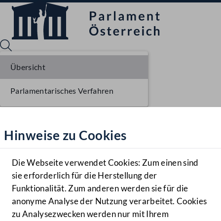
Übersicht
Parlamentarisches Verfahren
Sprache English
Mediathek
Hinweise zu Cookies
Hilfe
Benutzer
Die Webseite verwendet Cookies: Zum einen sind
Zielgruppe
sie erforderlich für die Herstellung der
Navigationsmenü öffnen
MENÜ
Funktionalität. Zum anderen werden sie für die
anonyme Analyse der Nutzung verarbeitet. Cookies
zu Analysezwecken werden nur mit Ihrem
Sprache En
Mediathek