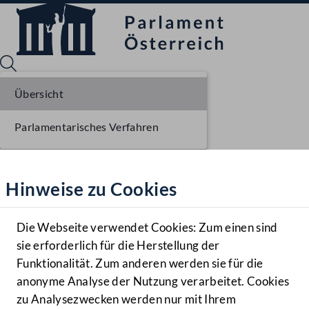
Übersicht
Parlamentarisches Verfahren
Sprache English
Mediathek
Hinweise zu Cookies
Hilfe
Benutzer
Die Webseite verwendet Cookies: Zum einen sind
Zielgruppe
sie erforderlich für die Herstellung der
Navigationsmenü öffnen
MENÜ
Funktionalität. Zum anderen werden sie für die
anonyme Analyse der Nutzung verarbeitet. Cookies
zu Analysezwecken werden nur mit Ihrem
Sprache En
Mediathek