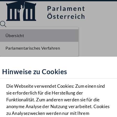
Übersicht
Parlamentarisches Verfahren
Sprache English
Mediathek
Hinweise zu Cookies
Hilfe
Benutzer
Die Webseite verwendet Cookies: Zum einen sind
Zielgruppe
sie erforderlich für die Herstellung der
Navigationsmenü öffnen
MENÜ
Funktionalität. Zum anderen werden sie für die
anonyme Analyse der Nutzung verarbeitet. Cookies
zu Analysezwecken werden nur mit Ihrem
Sprache En
Mediathek