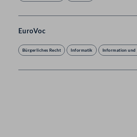
EuroVoc
Bürgerliches Recht
Informatik
Information und
Kontakt