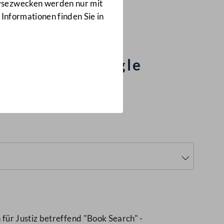
Anfragen
lysezwecken werden nur mit
2238/J
 Informationen finden Sie in
 Kritik an Google
für Justiz betreffend "Book Search" -