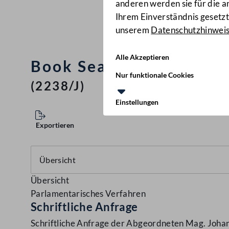
anderen werden sie für die 
Ihrem Einverständnis gesetzt.
unserem
Datenschutzhinwei
Alle Akzeptieren
Book Search - Urheberr
Nur funktionale Cookies
(2238/J)
Einstellungen
Exportieren
Übersicht
Parlamentarisches Verfahren
Schriftliche Anfrage
Schriftliche Anfrage der Abgeordneten Mag. Johann