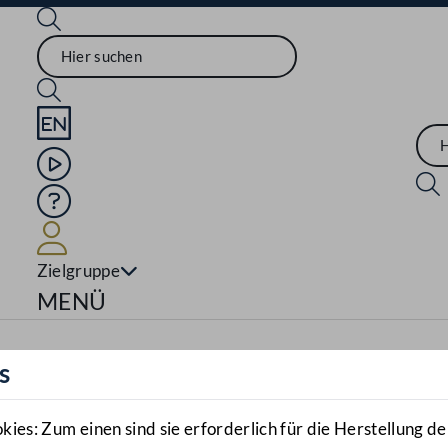
Sprache English
Mediathek
Hilfe
Benutzer
Zielgruppe
Navigationsmenü öffnen
MENÜ
s
es: Zum einen sind sie erforderlich für die Herstellung de