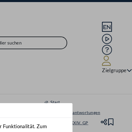
Sprache En
Mediathek
Hilfe
Benutze
Zielgruppe
Start
Anfragen & Beantwortungen
Nationalrat - XXIV. GP
Teile
Lesez
r Funktionalität. Zum