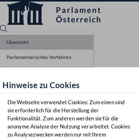
Übersicht
Parlamentarisches Verfahren
Sprache English
Mediathek
Hinweise zu Cookies
Hilfe
Benutzer
Die Webseite verwendet Cookies: Zum einen sind
Zielgruppe
sie erforderlich für die Herstellung der
Navigationsmenü öffnen
MENÜ
Funktionalität. Zum anderen werden sie für die
anonyme Analyse der Nutzung verarbeitet. Cookies
zu Analysezwecken werden nur mit Ihrem
Sprache En
Mediathek