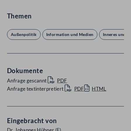
Themen
Außenpolitik
Information und Medien
Inneres und R
Dokumente
Anfrage gescannt
PDF
Anfrage textinterpretiert
PDF
HTML
Eingebracht von
Dr. Johannes Hübner
(F)