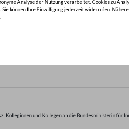
anonyme Analyse der Nutzung verarbeitet. Cookies zu Ana
 Sie können Ihre Einwilligung jederzeit widerrufen. Nähere
s
.
tadien
(3482/J)
z, Kolleginnen und Kollegen an die Bundesministerin für In