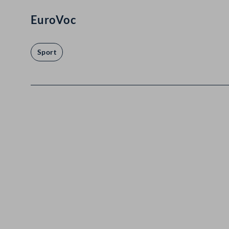
EuroVoc
Sport
Kontakt