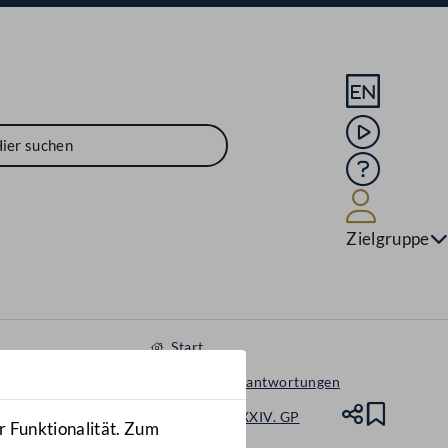
Sprache En
Mediathek
Hilfe
Benutze
Zielgruppe
Start
Anfragen & Beantwortungen
Nationalrat - XXIV. GP
Teile
Lesez
r Funktionalität. Zum