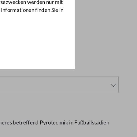
Anfragen
lysezwecken werden nur mit
3482/J
 Informationen finden Sie in
neres betreffend Pyrotechnik in Fußballstadien