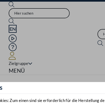
Sprache English
Mediathek
Hilfe
Benutzer
Zielgruppe
Navigationsmenü öffnen
MENÜ
s
es: Zum einen sind sie erforderlich für die Herstellung de