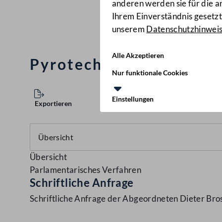
anderen werden sie für die 
Ihrem Einverständnis gesetzt.
unserem
Datenschutzhinwei
Alle Akzeptieren
Pyrotechnik in Fußballs
Nur funktionale Cookies
Einstellungen
Exportieren
Übersicht
Parlamentarisches Verfahren
Schriftliche Anfrage
Schriftliche Anfrage der Abgeordneten Dieter Bros