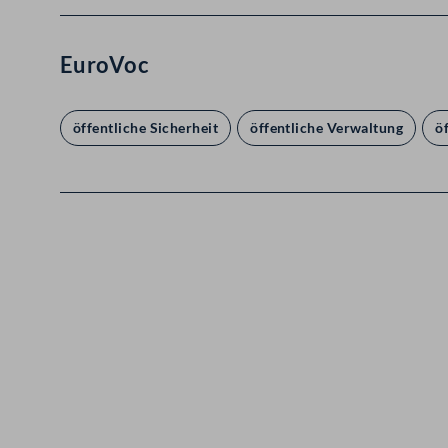
EuroVoc
öffentliche Sicherheit
öffentliche Verwaltung
ö
Kontakt