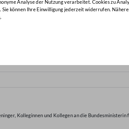
anonyme Analyse der Nutzung verarbeitet. Cookies zu Ana
 Sie können Ihre Einwilligung jederzeit widerrufen. Nähere
s
.
er Polizei im Bezirk Mödling
nger, Kolleginnen und Kollegen an die Bundesministerin fü