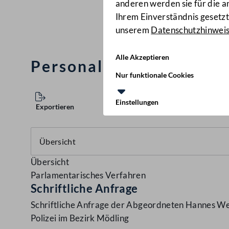
anderen werden sie für die 
Ihrem Einverständnis gesetzt.
unserem
Datenschutzhinwei
Alle Akzeptieren
Personalsituation bei d
Nur funktionale Cookies
Einstellungen
Exportieren
Übersicht
Parlamentarisches Verfahren
Schriftliche Anfrage
Schriftliche Anfrage der Abgeordneten Hannes Weni
Polizei im Bezirk Mödling