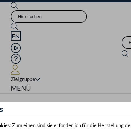
Sprache English
Mediathek
Hilfe
Benutzer
Zielgruppe
Navigationsmenü öffnen
MENÜ
s
es: Zum einen sind sie erforderlich für die Herstellung de