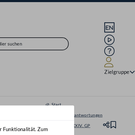
Sprache En
Mediathek
Hilfe
Benutze
Zielgruppe
Start
Anfragen & Beantwortungen
Nationalrat - XXIV. GP
Teile
Lesez
r Funktionalität. Zum