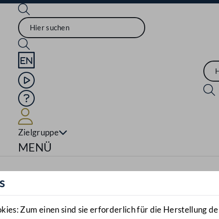
Sprache English
Mediathek
Hilfe
Benutzer
Zielgruppe
Navigationsmenü öffnen
MENÜ
s
es: Zum einen sind sie erforderlich für die Herstellung de