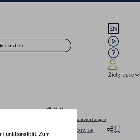
Sprache En
Mediathek
Hilfe
Benutze
Zielgruppe
Start
Anfragen & Beantwortungen
Nationalrat - XXIV. GP
Teile
Lesez
r Funktionalität. Zum