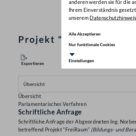
anderen werden sie für die 
Ihrem Einverständnis gesetzt.
unserem
Datenschutzhinwei
Alle Akzeptieren
Projekt "FreiRaum"
(380
Nur funktionale Cookies
Einstellungen
Exportieren
Übersicht
Parlamentarisches Verfahren
Schriftliche Anfrage
Schriftliche Anfrage der Abgeordneten Ing. Norbe
betreffend Projekt "FreiRaum"
(Bildungs- und Ber