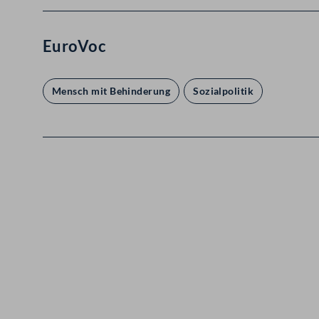
EuroVoc
Mensch mit Behinderung
Sozialpolitik
Kontakt