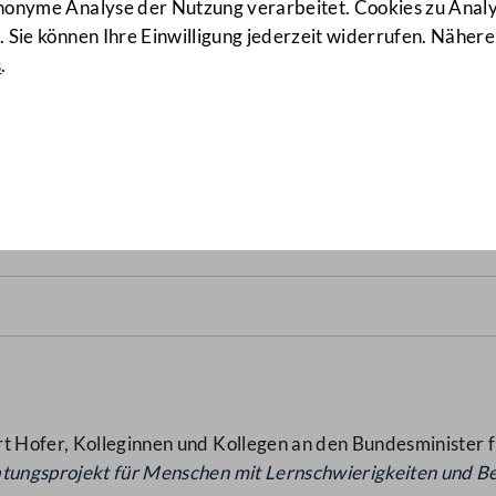
anonyme Analyse der Nutzung verarbeitet. Cookies zu Ana
 Sie können Ihre Einwilligung jederzeit widerrufen. Nähere
s
.
3/J)
rt Hofer, Kolleginnen und Kollegen an den Bundesminister 
atungsprojekt für Menschen mit
Lernschwierigkeiten und B