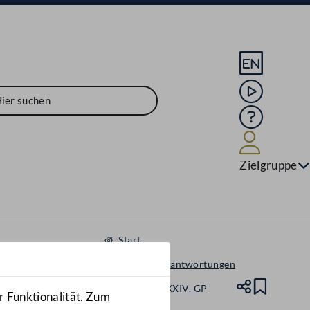
Sprache En
Mediathek
Hilfe
Benutze
Zielgruppe
Start
Anfragen & Beantwortungen
Nationalrat - XXIV. GP
Teile
Lesez
r Funktionalität. Zum