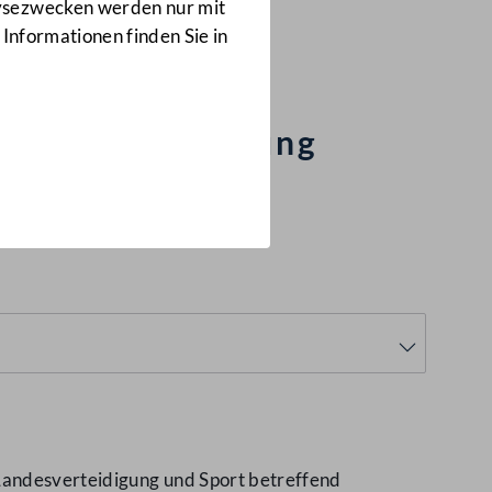
Anfragen
lysezwecken werden nur mit
3953/J
 Informationen finden Sie in
satzunterstützung
Landesverteidigung und Sport betreffend