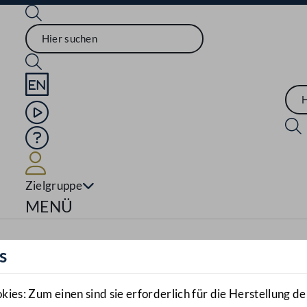
Sprache English
Mediathek
Hilfe
Benutzer
Zielgruppe
Navigationsmenü öffnen
MENÜ
s
es: Zum einen sind sie erforderlich für die Herstellung de