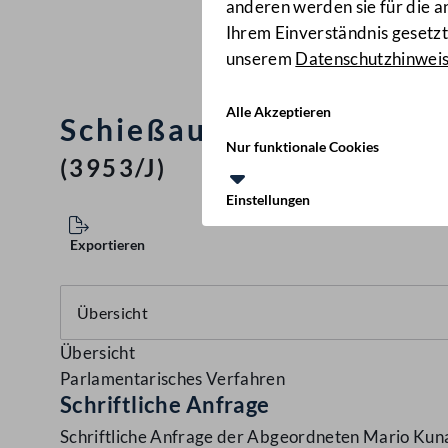
anderen werden sie für die 
Ihrem Einverständnis gesetzt.
unserem
Datenschutzhinwei
Alle Akzeptieren
Schießausbildung mit d
Nur funktionale Cookies
(3953/J)
Einstellungen
Exportieren
Übersicht
Parlamentarisches Verfahren
Schriftliche Anfrage
Schriftliche Anfrage der Abgeordneten Mario Kuna