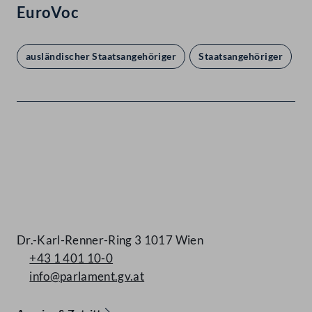
EuroVoc
ausländischer Staatsangehöriger
Staatsangehöriger
Kontakt
Dr.-Karl-Renner-Ring 3 1017 Wien
+43 1 401 10-0
info@parlament.gv.at