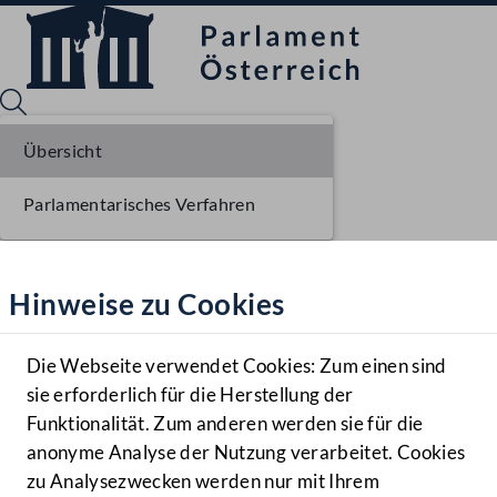
Übersicht
Parlamentarisches Verfahren
Sprache English
Mediathek
Hinweise zu Cookies
Hilfe
Benutzer
Die Webseite verwendet Cookies: Zum einen sind
Zielgruppe
sie erforderlich für die Herstellung der
Navigationsmenü öffnen
MENÜ
Funktionalität. Zum anderen werden sie für die
anonyme Analyse der Nutzung verarbeitet. Cookies
zu Analysezwecken werden nur mit Ihrem
Sprache En
Mediathek