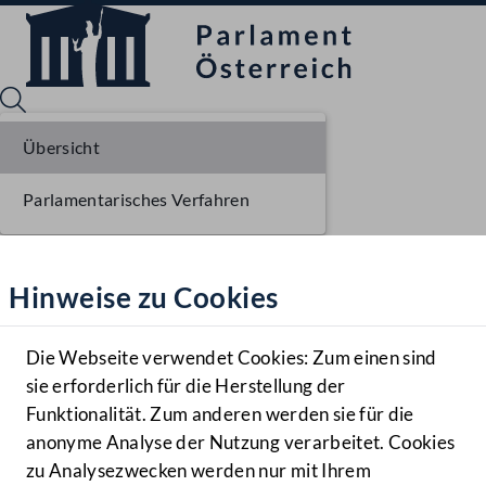
Übersicht
Parlamentarisches Verfahren
Sprache English
Mediathek
Hinweise zu Cookies
Hilfe
Benutzer
Die Webseite verwendet Cookies: Zum einen sind
Zielgruppe
sie erforderlich für die Herstellung der
Navigationsmenü öffnen
MENÜ
Funktionalität. Zum anderen werden sie für die
anonyme Analyse der Nutzung verarbeitet. Cookies
zu Analysezwecken werden nur mit Ihrem
Sprache En
Mediathek