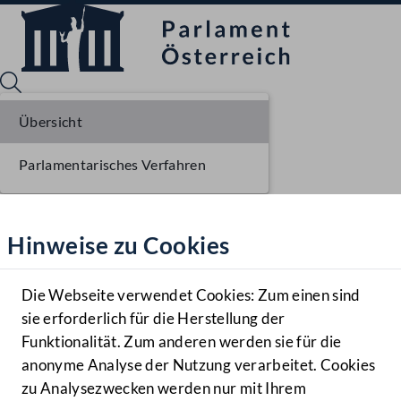
Übersicht
Parlamentarisches Verfahren
Sprache English
Mediathek
Hinweise zu Cookies
Hilfe
Benutzer
Die Webseite verwendet Cookies: Zum einen sind
Zielgruppe
sie erforderlich für die Herstellung der
Navigationsmenü öffnen
MENÜ
Funktionalität. Zum anderen werden sie für die
anonyme Analyse der Nutzung verarbeitet. Cookies
zu Analysezwecken werden nur mit Ihrem
Sprache En
Mediathek