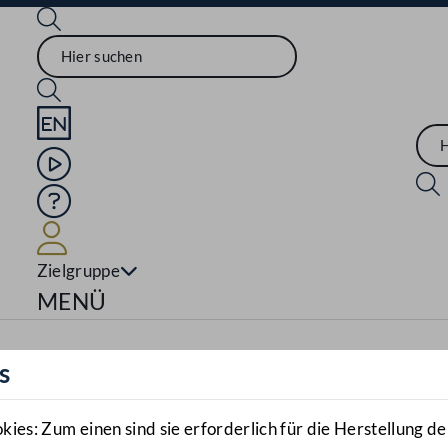
Sprache English
Mediathek
Hilfe
Benutzer
Zielgruppe
Navigationsmenü öffnen
MENÜ
s
es: Zum einen sind sie erforderlich für die Herstellung de