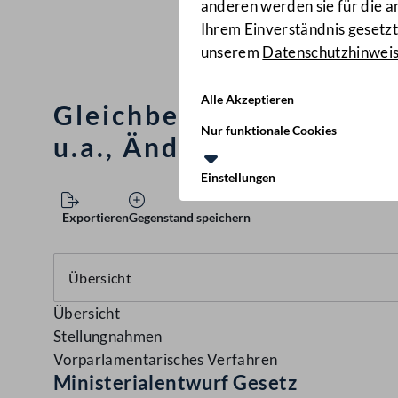
anderen werden sie für die 
Ihrem Einverständnis gesetzt.
unserem
Datenschutzhinwei
Alle Akzeptieren
Gleichbehandlungsgeset
Nur funktionale Cookies
u.a., Änderung
(179/ME)
Einstellungen
Exportieren
Gegenstand speichern
Übersicht
Stellungnahmen
Vorparlamentarisches Verfahren
Ministerialentwurf Gesetz