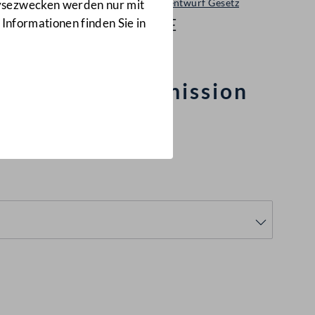
Ministerialentwurf Gesetz
lysezwecken werden nur mit
179/ME
 Informationen finden Sie in
behandlungskommission