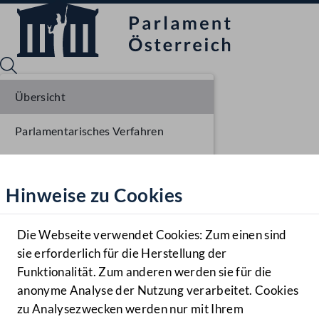
Übersicht
Parlamentarisches Verfahren
Sprache English
Mediathek
Liste der Rednerinnen und Redner
Hinweise zu Cookies
Hilfe
Benutzer
Die Webseite verwendet Cookies: Zum einen sind
Zielgruppe
sie erforderlich für die Herstellung der
Navigationsmenü öffnen
MENÜ
Funktionalität. Zum anderen werden sie für die
anonyme Analyse der Nutzung verarbeitet. Cookies
zu Analysezwecken werden nur mit Ihrem
Sprache En
Mediathek