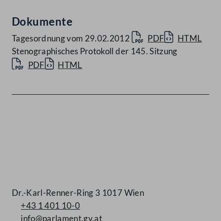
Dokumente
Tagesordnung vom 29.02.2012
PDF
HTML
Stenographisches Protokoll der 145. Sitzung
PDF
HTML
Kontakt
Dr.-Karl-Renner-Ring 3 1017 Wien
+43 1 401 10-0
info@parlament.gv.at