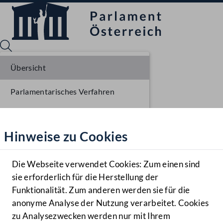
Übersicht
Parlamentarisches Verfahren
Sprache English
Mediathek
Einbringung NR
Hinweise zu Cookies
Hilfe
Ausschussberatungen NR
Benutzer
Die Webseite verwendet Cookies: Zum einen sind
Zielgruppe
sie erforderlich für die Herstellung der
Navigationsmenü öffnen
MENÜ
Funktionalität. Zum anderen werden sie für die
anonyme Analyse der Nutzung verarbeitet. Cookies
zu Analysezwecken werden nur mit Ihrem
Sprache En
Mediathek