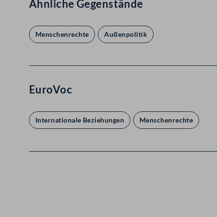
Ähnliche Gegenstände
Menschenrechte
Außenpolitik
EuroVoc
Internationale Beziehungen
Menschenrechte
Kontakt