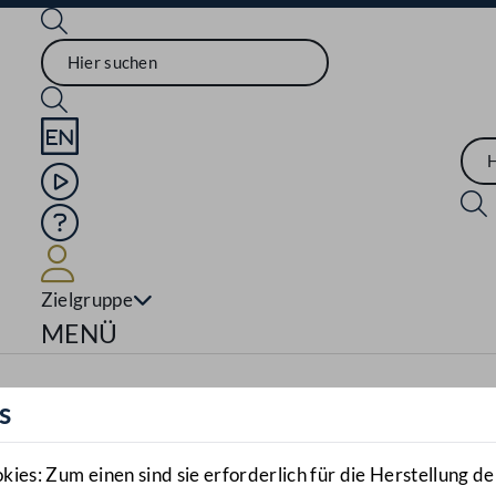
Sprache English
Mediathek
Hilfe
Benutzer
Zielgruppe
Navigationsmenü öffnen
MENÜ
s
es: Zum einen sind sie erforderlich für die Herstellung de