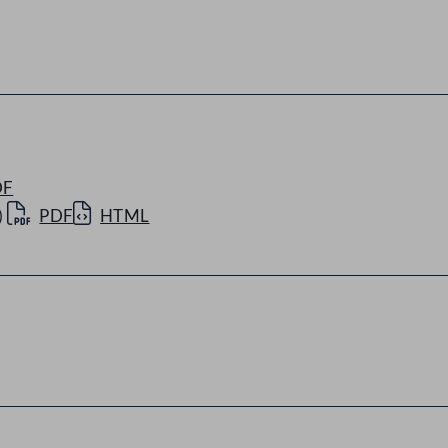
DF
)
PDF
HTML