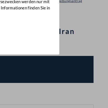
Selbständiger Entschließungsantrag
lysezwecken werden nur mit
413/A(E)
 Informationen finden Sie in
 Todesstrafe im Iran