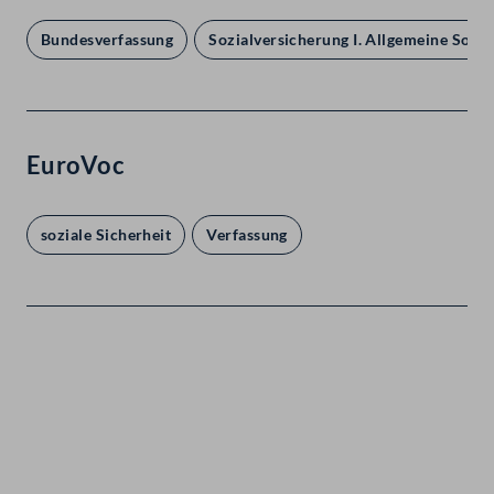
Bundesverfassung
Sozialversicherung I. Allgemeine Sozi
EuroVoc
soziale Sicherheit
Verfassung
Kontakt