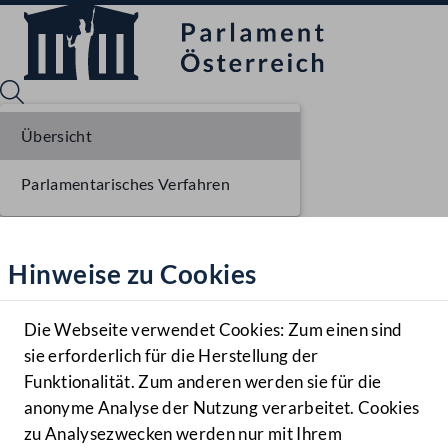
Übersicht
Parlamentarisches Verfahren
Sprache English
Mediathek
Hinweise zu Cookies
Hilfe
Benutzer
Die Webseite verwendet Cookies: Zum einen sind
Zielgruppe
sie erforderlich für die Herstellung der
Navigationsmenü öffnen
MENÜ
Funktionalität. Zum anderen werden sie für die
anonyme Analyse der Nutzung verarbeitet. Cookies
zu Analysezwecken werden nur mit Ihrem
Sprache En
Mediathek