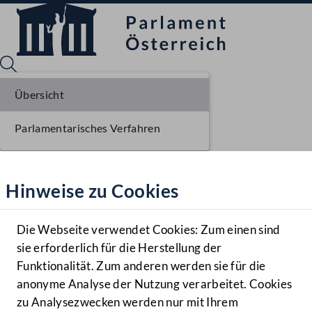
Übersicht
Parlamentarisches Verfahren
Sprache English
Mediathek
Hinweise zu Cookies
Hilfe
Benutzer
Die Webseite verwendet Cookies: Zum einen sind
Zielgruppe
sie erforderlich für die Herstellung der
Navigationsmenü öffnen
MENÜ
Funktionalität. Zum anderen werden sie für die
anonyme Analyse der Nutzung verarbeitet. Cookies
zu Analysezwecken werden nur mit Ihrem
Sprache En
Mediathek