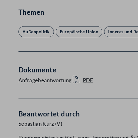
Themen
Außenpolitik
Europäische Union
Inneres und R
Dokumente
Anfragebeantwortung
PDF
Beantwortet durch
Sebastian Kurz
(V)
Bundesministerium für Europa, Integration und Äu