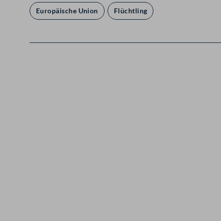
Europäische Union
Flüchtling
Kontakt