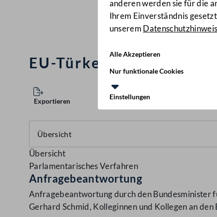
anderen werden sie für die 
Ihrem Einverständnis gesetzt.
unserem
Datenschutzhinwei
Alle Akzeptieren
EU-Türkei-Pakt
(8662/AB
Nur funktionale Cookies
Einstellungen
Exportieren
Übersicht
Parlamentarisches Verfahren
Anfragebeantwortung
Anfragebeantwortung durch den Bundesminister für
Gerhard Schmid, Kolleginnen und Kollegen an den 