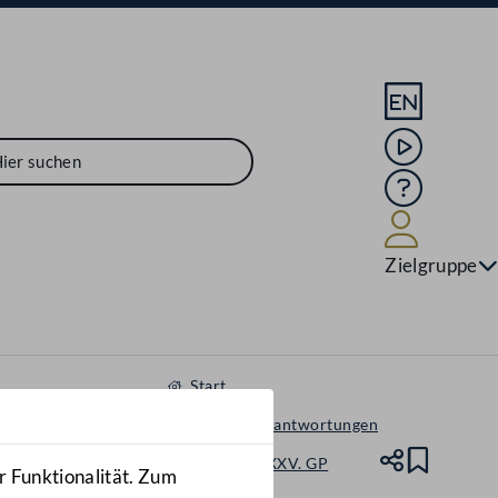
Sprache En
Mediathek
Hilfe
Benutze
Zielgruppe
Start
Anfragen & Beantwortungen
Nationalrat - XXV. GP
Teile
Lesez
r Funktionalität. Zum