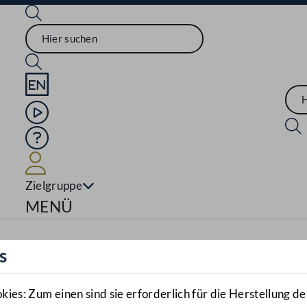
Sprache English
Mediathek
Hilfe
Benutzer
Zielgruppe
Navigationsmenü öffnen
MENÜ
s
es: Zum einen sind sie erforderlich für die Herstellung de