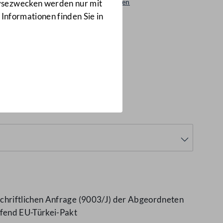
Beantwortungen
lysezwecken werden nur mit
8662/AB
 Informationen finden Sie in
chriftlichen Anfrage (9003/J) der Abgeordneten
ffend EU-Türkei-Pakt