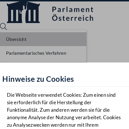
Übersicht
Parlamentarisches Verfahren
Sprache English
Mediathek
Hinweise zu Cookies
Hilfe
Benutzer
Die Webseite verwendet Cookies: Zum einen sind
Zielgruppe
sie erforderlich für die Herstellung der
Navigationsmenü öffnen
MENÜ
Funktionalität. Zum anderen werden sie für die
anonyme Analyse der Nutzung verarbeitet. Cookies
zu Analysezwecken werden nur mit Ihrem
Sprache En
Mediathek