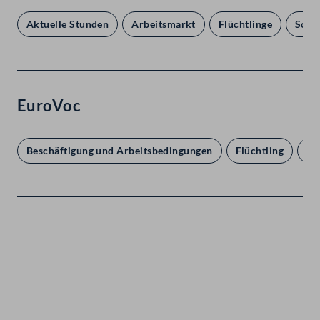
Aktuelle Stunden
Arbeitsmarkt
Flüchtlinge
Sozia
EuroVoc
Beschäftigung und Arbeitsbedingungen
Flüchtling
Pa
Kontakt