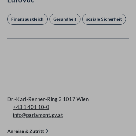
Finanzausgleich
Gesundheit
soziale Sicherheit
Kontakt
Dr.-Karl-Renner-Ring 3 1017 Wien
+43 1 401 10-0
info@parlament.gv.at
Anreise & Zutritt