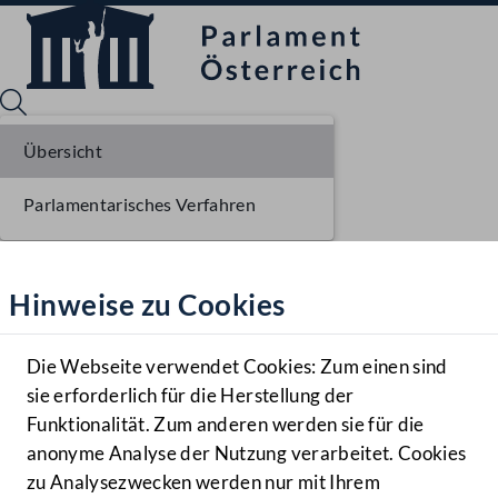
Übersicht
Parlamentarisches Verfahren
Sprache English
Mediathek
Hinweise zu Cookies
Hilfe
Benutzer
Die Webseite verwendet Cookies: Zum einen sind
Zielgruppe
sie erforderlich für die Herstellung der
Navigationsmenü öffnen
MENÜ
Funktionalität. Zum anderen werden sie für die
anonyme Analyse der Nutzung verarbeitet. Cookies
zu Analysezwecken werden nur mit Ihrem
Sprache En
Mediathek