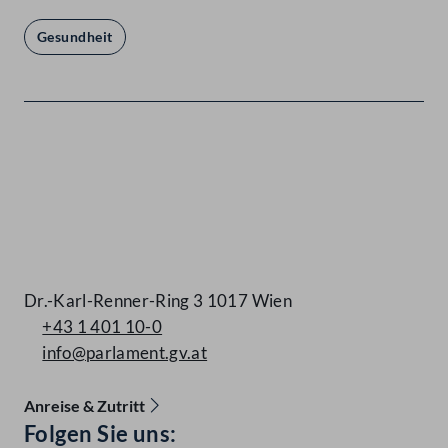
Gesundheit
Kontakt
Dr.-Karl-Renner-Ring 3 1017 Wien
+43 1 401 10-0
info@parlament.gv.at
Anreise & Zutritt
Accessibility Menu anzeigen
Folgen Sie uns: