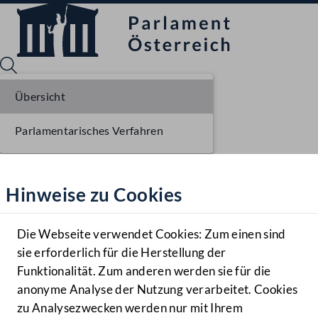
Übersicht
Parlamentarisches Verfahren
Sprache English
Mediathek
Hinweise zu Cookies
Hilfe
Benutzer
Die Webseite verwendet Cookies: Zum einen sind
Zielgruppe
sie erforderlich für die Herstellung der
Navigationsmenü öffnen
MENÜ
Funktionalität. Zum anderen werden sie für die
anonyme Analyse der Nutzung verarbeitet. Cookies
zu Analysezwecken werden nur mit Ihrem
Sprache En
Mediathek