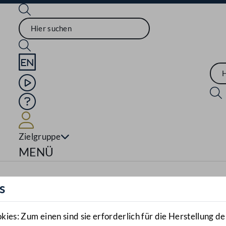
Sprache English
Mediathek
Hilfe
Benutzer
Zielgruppe
Navigationsmenü öffnen
MENÜ
s
es: Zum einen sind sie erforderlich für die Herstellung de