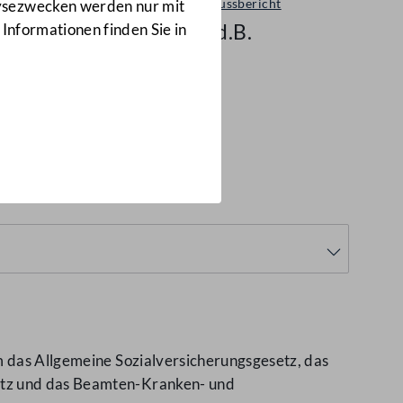
Ausschussbericht
lysezwecken werden nur mit
417 d.B.
 Informationen finden Sie in
d.B.)
m das Allgemeine Sozialversicherungsgesetz, das
setz und das Beamten-Kranken- und