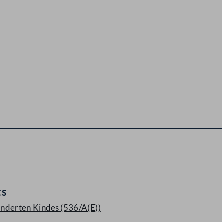
ts
hinderten Kindes (536/A(E))