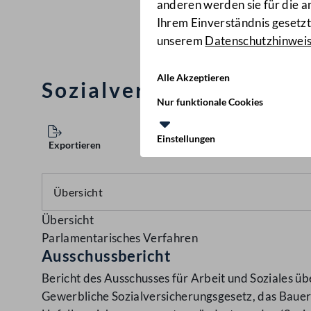
anderen werden sie für die 
Ihrem Einverständnis gesetzt.
unserem
Datenschutzhinwei
Alle Akzeptieren
Sozialversicherungs-An
Nur funktionale Cookies
Einstellungen
Exportieren
Übersicht
Parlamentarisches Verfahren
Ausschussbericht
Bericht des Ausschusses für Arbeit und Soziales ü
Gewerbliche Sozialversicherungsgesetz, das Baue