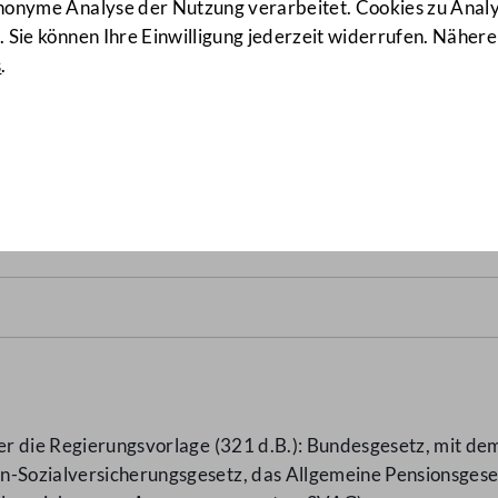
anonyme Analyse der Nutzung verarbeitet. Cookies zu Ana
 Sie können Ihre Einwilligung jederzeit widerrufen. Nähere
s
.
passungsgesetz – SVAG
(417 
ber die Regierungsvorlage (321 d.B.): Bundesgesetz, mit de
rn-Sozialversicherungsgesetz, das Allgemeine Pensionsge