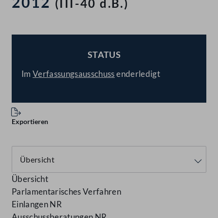
2012
(III-40 d.B.)
STATUS
BESCHLOSSEN
Im
Verfassungsausschuss
enderledigt
Exportieren
Übersicht
Parlamentarisches Verfahren
Einlangen NR
Ausschussberatungen NR