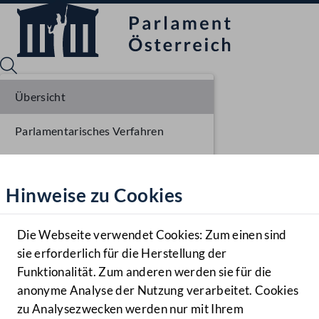
Übersicht
Parlamentarisches Verfahren
Sprache English
Mediathek
Einlangen NR
Hinweise zu Cookies
Hilfe
Ausschussberatungen NR
Benutzer
Die Webseite verwendet Cookies: Zum einen sind
Zielgruppe
sie erforderlich für die Herstellung der
Navigationsmenü öffnen
MENÜ
Funktionalität. Zum anderen werden sie für die
anonyme Analyse der Nutzung verarbeitet. Cookies
zu Analysezwecken werden nur mit Ihrem
Sprache En
Mediathek