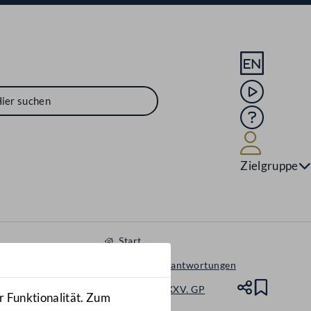
Sprache En
Mediathek
Hilfe
Benutze
Zielgruppe
Start
Anfragen & Beantwortungen
Nationalrat - XXV. GP
Teile
Lesez
r Funktionalität. Zum