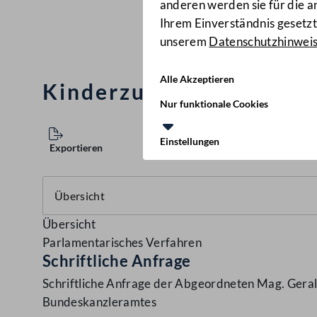
anderen werden sie für die 
Ihrem Einverständnis gesetzt.
unserem
Datenschutzhinwei
Alle Akzeptieren
Kinderzulagen für Bedi
Nur funktionale Cookies
Einstellungen
Exportieren
Übersicht
Parlamentarisches Verfahren
Schriftliche Anfrage
Schriftliche Anfrage der Abgeordneten Mag. Geral
Bundeskanzleramtes