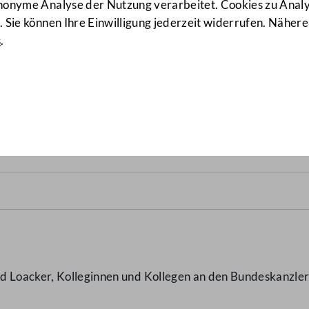
anonyme Analyse der Nutzung verarbeitet. Cookies zu Ana
 Sie können Ihre Einwilligung jederzeit widerrufen. Nähere
s
.
enstete des Bundeskanzler
d Loacker, Kolleginnen und Kollegen an den Bundeskanzler