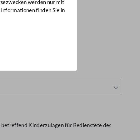
Anfragen
lysezwecken werden nur mit
10485/J
 Informationen finden Sie in
amtes
(10485/J)
 betreffend Kinderzulagen für Bedienstete des