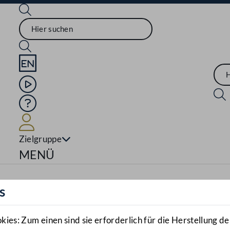
Sprache English
Mediathek
Hilfe
Benutzer
Zielgruppe
Navigationsmenü öffnen
MENÜ
s
es: Zum einen sind sie erforderlich für die Herstellung de