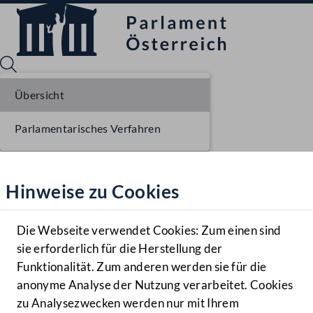
Übersicht
Parlamentarisches Verfahren
Sprache English
Mediathek
Hinweise zu Cookies
Hilfe
Benutzer
Die Webseite verwendet Cookies: Zum einen sind
Zielgruppe
sie erforderlich für die Herstellung der
Navigationsmenü öffnen
MENÜ
Funktionalität. Zum anderen werden sie für die
anonyme Analyse der Nutzung verarbeitet. Cookies
zu Analysezwecken werden nur mit Ihrem
Sprache En
Mediathek