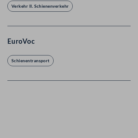
Verkehr II. Schienenverkehr
EuroVoc
Schienentransport
Kontakt