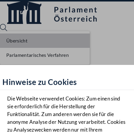
Übersicht
Parlamentarisches Verfahren
Sprache English
Mediathek
Hinweise zu Cookies
Hilfe
Benutzer
Die Webseite verwendet Cookies: Zum einen sind
Zielgruppe
sie erforderlich für die Herstellung der
Navigationsmenü öffnen
MENÜ
Funktionalität. Zum anderen werden sie für die
anonyme Analyse der Nutzung verarbeitet. Cookies
zu Analysezwecken werden nur mit Ihrem
Sprache En
Mediathek