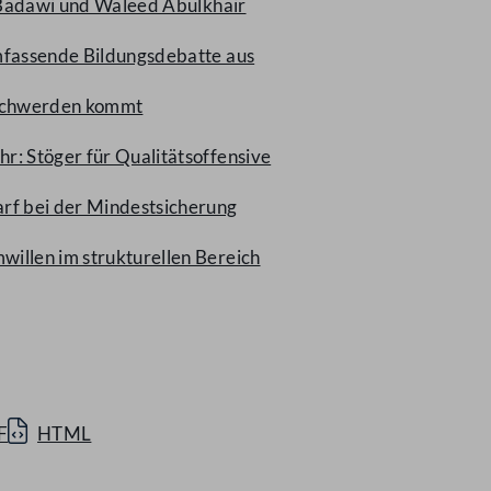
f Badawi und Waleed Abulkhair
mfassende Bildungsdebatte aus
eschwerden kommt
r: Stöger für Qualitätsoffensive
rf bei der Mindestsicherung
illen im strukturellen Bereich
F
HTML