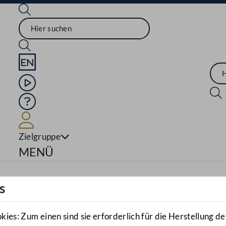
Sprache English
Mediathek
Hilfe
Benutzer
Zielgruppe
Navigationsmenü öffnen
MENÜ
s
es: Zum einen sind sie erforderlich für die Herstellung de