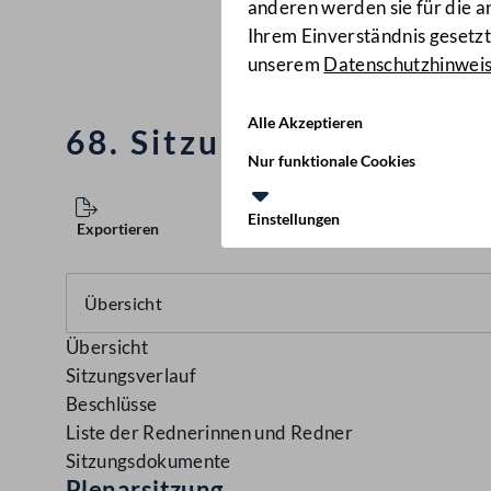
anderen werden sie für die 
Ihrem Einverständnis gesetzt.
unserem
Datenschutzhinwei
Alle Akzeptieren
68. Sitzung des Nationa
Nur funktionale Cookies
Einstellungen
Exportieren
Übersicht
Sitzungsverlauf
Beschlüsse
Liste der Rednerinnen und Redner
Sitzungsdokumente
Plenarsitzung