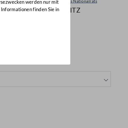
Sitzungen des Nationalrats
lysezwecken werden nur mit
68/NRSITZ
 Informationen finden Sie in
/NRSITZ)