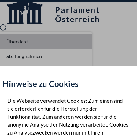
Übersicht
Stellungnahmen
Sprache English
Mediathek
Parlamentarisches Verfahren
Hinweise zu Cookies
Hilfe
Einbringung NR
Benutzer
Erste Lesung NR
Die Webseite verwendet Cookies: Zum einen sind
Zielgruppe
sie erforderlich für die Herstellung der
Navigationsmenü öffnen
MENÜ
Ausschussberatungen NR
Funktionalität. Zum anderen werden sie für die
anonyme Analyse der Nutzung verarbeitet. Cookies
Plenarberatungen NR
zu Analysezwecken werden nur mit Ihrem
Sprache En
Mediathek