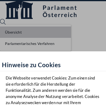
Übersicht
Parlamentarisches Verfahren
Sprache English
Mediathek
Hinweise zu Cookies
Hilfe
Benutzer
Die Webseite verwendet Cookies: Zum einen sind
Zielgruppe
sie erforderlich für die Herstellung der
Navigationsmenü öffnen
MENÜ
Funktionalität. Zum anderen werden sie für die
anonyme Analyse der Nutzung verarbeitet. Cookies
zu Analysezwecken werden nur mit Ihrem
Sprache En
Mediathek