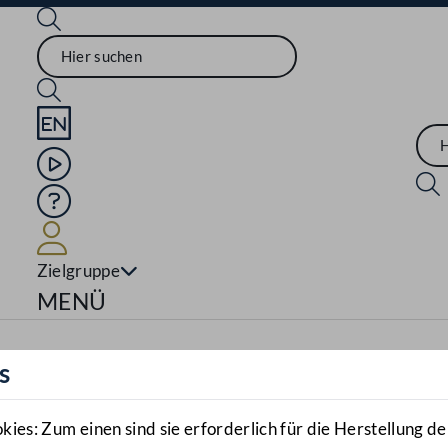
Sprache English
Mediathek
Hilfe
Benutzer
Zielgruppe
Navigationsmenü öffnen
MENÜ
s
es: Zum einen sind sie erforderlich für die Herstellung de