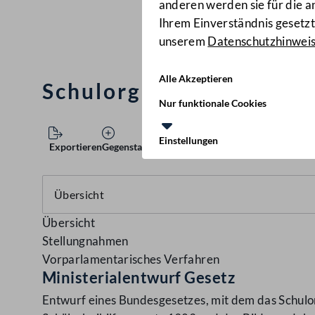
anderen werden sie für die 
Ihrem Einverständnis gesetzt.
unserem
Datenschutzhinwei
Alle Akzeptieren
Schulorganisationsgeset
Nur funktionale Cookies
Einstellungen
Exportieren
Gegenstand speichern
Übersicht
Stellungnahmen
Vorparlamentarisches Verfahren
Ministerialentwurf Gesetz
Entwurf eines Bundesgesetzes, mit dem das Schulor