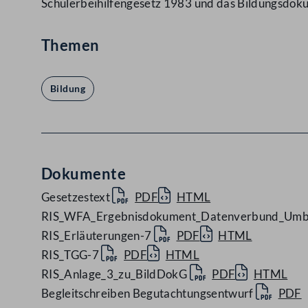
Schülerbeihilfengesetz 1983 und das Bildungsdo
Themen
Bildung
Dokumente
Gesetzestext
PDF
HTML
RIS_WFA_Ergebnisdokument_Datenverbund_Umb
RIS_Erläuterungen-7
PDF
HTML
RIS_TGG-7
PDF
HTML
RIS_Anlage_3_zu_BildDokG
PDF
HTML
Begleitschreiben Begutachtungsentwurf
PDF