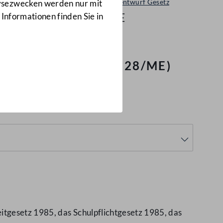
Ministerialentwurf Gesetz
lysezwecken werden nur mit
128/ME
 Informationen finden Sie in
.a., Änderung
(128/ME)
itgesetz 1985, das Schulpflichtgesetz 1985, das