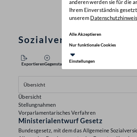
anderen werden sie für die 
Ihrem Einverständnis gesetzt.
unserem
Datenschutzhinwei
Alle Akzeptieren
Sozialversicherungs-Än
Nur funktionale Cookies
Einstellungen
Exportieren
Gegenstand speichern
Übersicht
Stellungnahmen
Vorparlamentarisches Verfahren
Ministerialentwurf Gesetz
Bundesgesetz, mit dem das Allgemeine Sozialversi