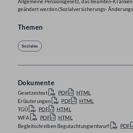
Allgemeine Pensionsgesetz, das Beamten-Kranken-
geändert werden (Sozialversicherungs- Änderung
Themen
Soziales
Dokumente
Gesetzestext
PDF
HTML
Erläuterungen
PDF
HTML
TGÜ
PDF
HTML
WFA
PDF
HTML
Begleitschreiben Begutachtungsentwurf
PDF