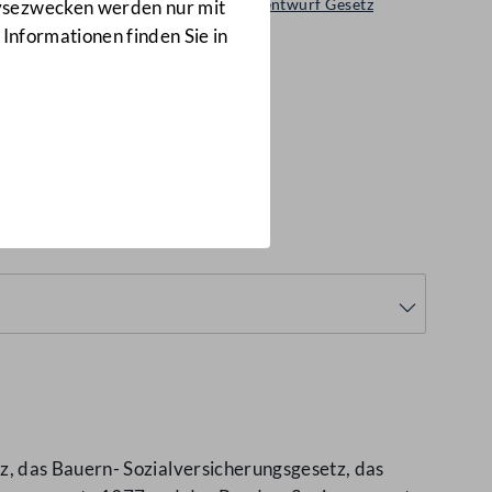
Ministerialentwurf Gesetz
lysezwecken werden nur mit
26/ME
 Informationen finden Sie in
, das Bauern- Sozialversicherungsgesetz, das