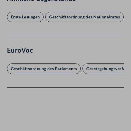
Erste Lesungen
Geschäftsordnung des Nationalrates
EuroVoc
Geschäftsordnung des Parlaments
Gesetzgebungsverfahr
Kontakt