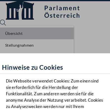
Übersicht
Stellungnahmen
Sprache English
Mediathek
Parlamentarisches Verfahren
Hinweise zu Cookies
Hilfe
Einbringung NR
Benutzer
Erste Lesung NR
Die Webseite verwendet Cookies: Zum einen sind
Zielgruppe
sie erforderlich für die Herstellung der
Navigationsmenü öffnen
MENÜ
Ausschussberatungen NR
Funktionalität. Zum anderen werden sie für die
anonyme Analyse der Nutzung verarbeitet. Cookies
zu Analysezwecken werden nur mit Ihrem
Sprache En
Mediathek