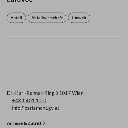
Abfall
Abfallwirtschaft
Umwelt
Kontakt
Dr.-Karl-Renner-Ring 3 1017 Wien
+43 1 401 10-0
info@parlament.gv.at
Anreise & Zutritt