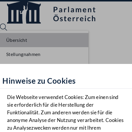
Übersicht
Stellungnahmen
Sprache English
Mediathek
Parlamentarisches Verfahren
Hinweise zu Cookies
Hilfe
Einbringung NR
Benutzer
Ausschussberatungen NR
Die Webseite verwendet Cookies: Zum einen sind
Zielgruppe
sie erforderlich für die Herstellung der
Navigationsmenü öffnen
MENÜ
Funktionalität. Zum anderen werden sie für die
anonyme Analyse der Nutzung verarbeitet. Cookies
zu Analysezwecken werden nur mit Ihrem
Sprache En
Mediathek