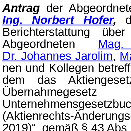
Antrag
der Abgeordne
Ing. Norbert Hofer
,
de
Berichterstattung üb
Abgeordneten
Mag.
Dr. Johannes Jarolim
,
Ma
nen und Kollegen betref
dem das Aktiengeset
Übernahmeg
Unternehmensgesetz
(Aktienrechts-Änderu
2019)“, gemäß § 43 Abs. 