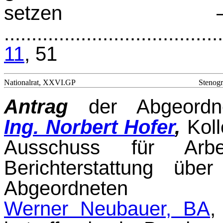
setzen 
.......................................
11
, 51
Nationalrat, XXVI.GP
Stenogr
Antrag
der Abgeord
Ing. Norbert Hofer
,
Koll
Ausschuss für Arb
Berichterstattung üb
Abgeordnete
Werner Neubauer, BA
,