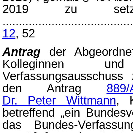
2019 zu set
.......................................
12
, 52
Antrag
der Abgeordn
Kolleginnen u
Verfassungsausschuss z
den Antrag
889/
Dr. Peter Wittmann
, 
betreffend „ein Bundes­
das Bundes-Verfassun