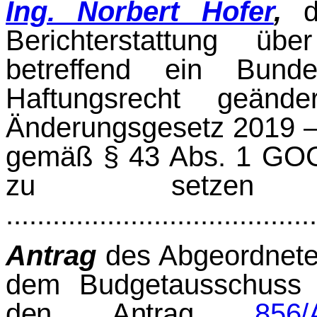
Ing. Norbert Hofer
,
de
Berichterstattung üb
betreffend ein Bund
Haftungsrecht geände
Änderungsgesetz 2019 –
gemäß § 43 Abs. 1 GOG e
zu setzen
......................................
Antrag
des Abgeordnet
dem Budgetausschuss
den Antrag
856/