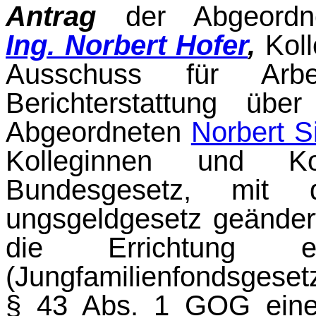
Antrag
der Abgeord
Ing. Norbert Hofer
,
Koll
Ausschuss für Arb
Berichterstattung üb
Abgeordneten
Norbert S
Kolle­ginnen und Ko
Bundesgesetz, mit 
ungsgeldgesetz geänder
die Errichtung ein
(Jungfamilienfondsgese
§ 43 Abs. 1 GOG eine 