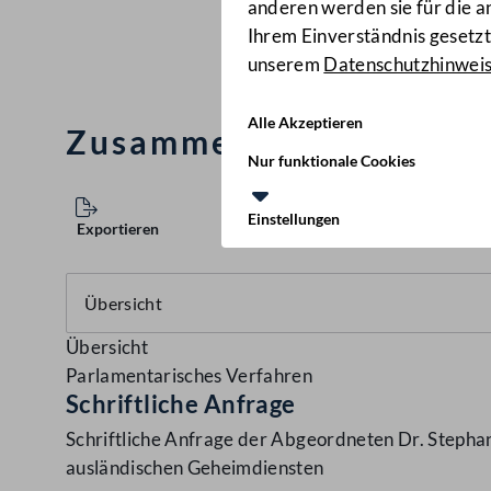
anderen werden sie für die 
Ihrem Einverständnis gesetzt.
unserem
Datenschutzhinwei
Alle Akzeptieren
Zusammenarbeit mit au
Nur funktionale Cookies
Einstellungen
Exportieren
Übersicht
Parlamentarisches Verfahren
Schriftliche Anfrage
Schriftliche Anfrage der Abgeordneten Dr. Stepha
ausländischen Geheimdiensten