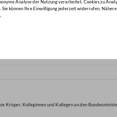
anonyme Analyse der Nutzung verarbeitet. Cookies zu Ana
 Sie können Ihre Einwilligung jederzeit widerrufen. Nähere
s
.
sländischen Geheimdienste
nie Krisper, Kolleginnen und Kollegen an den Bundesminist