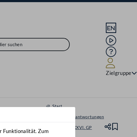
Sprache En
Mediathek
Hilfe
Benutze
Zielgruppe
Start
Anfragen & Beantwortungen
Nationalrat - XXVI. GP
Teile
Lesez
r Funktionalität. Zum