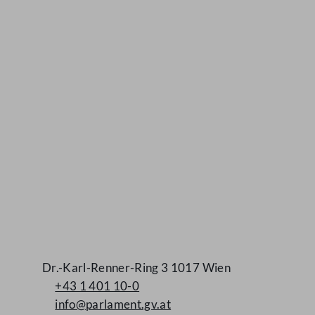
Kontakt
Dr.-Karl-Renner-Ring 3 1017 Wien
+43 1 401 10-0
info@parlament.gv.at