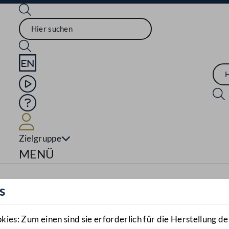
Sprache English
Mediathek
Hilfe
Benutzer
Zielgruppe
Navigationsmenü öffnen
MENÜ
s
es: Zum einen sind sie erforderlich für die Herstellung de