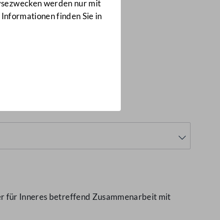
Anfragen
lysezwecken werden nur mit
1458/J
 Informationen finden Sie in
n
(1458/J)
er für Inneres betreffend Zusammenarbeit mit