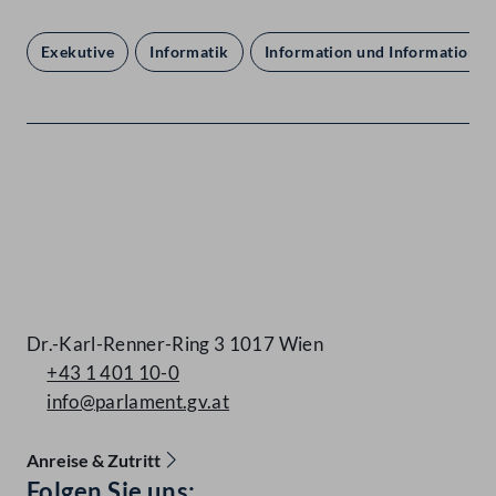
Exekutive
Informatik
Information und Informationsv
Kontakt
Dr.-Karl-Renner-Ring 3 1017 Wien
+43 1 401 10-0
info@parlament.gv.at
Anreise & Zutritt
Accessibility Menu anzeigen
Folgen Sie uns: