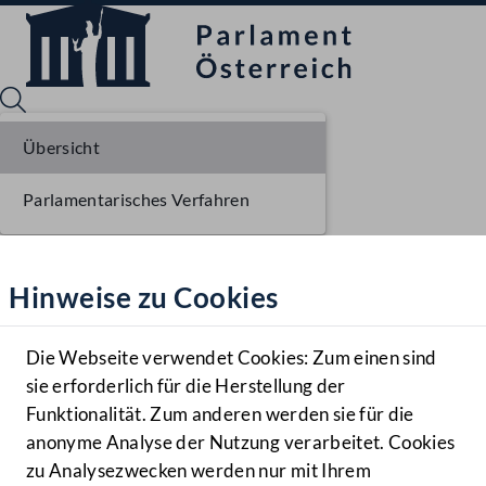
Übersicht
Parlamentarisches Verfahren
Sprache English
Mediathek
Hinweise zu Cookies
Hilfe
Benutzer
Die Webseite verwendet Cookies: Zum einen sind
Zielgruppe
sie erforderlich für die Herstellung der
Navigationsmenü öffnen
MENÜ
Funktionalität. Zum anderen werden sie für die
anonyme Analyse der Nutzung verarbeitet. Cookies
zu Analysezwecken werden nur mit Ihrem
Sprache En
Mediathek